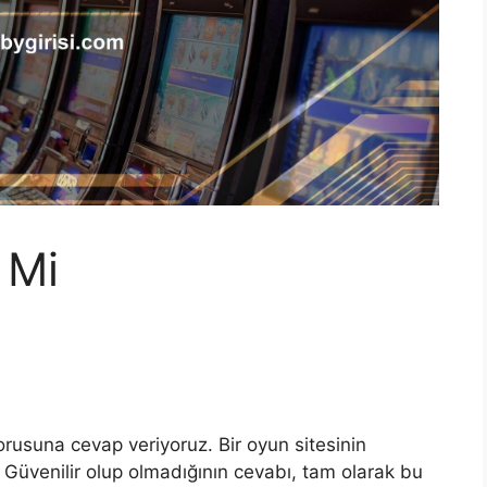
 Mi
sorusuna cevap veriyoruz. Bir oyun sitesinin
 Güvenilir olup olmadığının cevabı, tam olarak bu