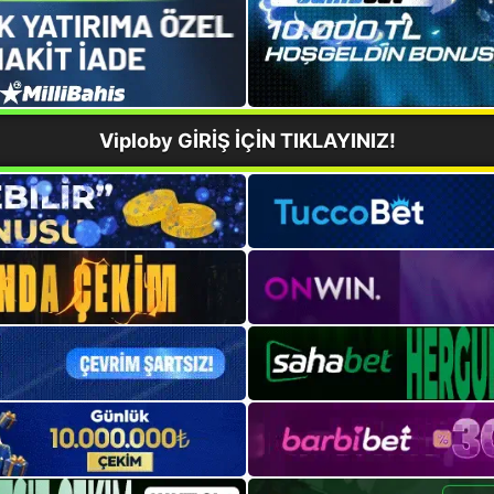
Viploby GİRİŞ İÇİN TIKLAYINIZ!