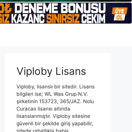
Viploby Lisans
Viploby, lisanslı bir sitedir. Lisans
bilgileri ise; WL Was Grup N.V.
şirketinin 153723, 365/JAZ. Nolu
Curacao lisansı altında
lisanslanmıştır. Viploby sitesine
güvenli bir şekilde giriş yapabilir,
sitede rahatlıkla bahis