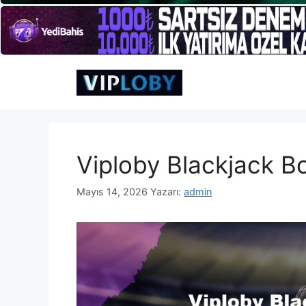
İçeriğe
atla
Viploby Blackjack Bo
Mayıs 14, 2026
Yazarı:
admin