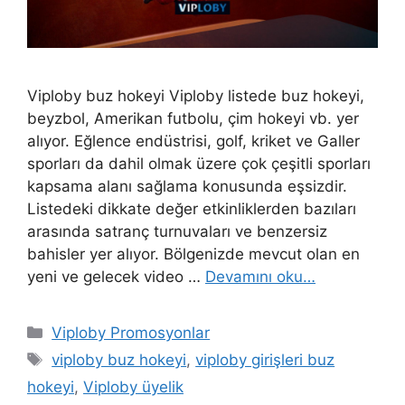
Viploby buz hokeyi Viploby listede buz hokeyi,
beyzbol, Amerikan futbolu, çim hokeyi vb. yer
alıyor. Eğlence endüstrisi, golf, ​​kriket ve Galler
sporları da dahil olmak üzere çok çeşitli sporları
kapsama alanı sağlama konusunda eşsizdir.
Listedeki dikkate değer etkinliklerden bazıları
arasında satranç turnuvaları ve benzersiz
bahisler yer alıyor. Bölgenizde mevcut olan en
yeni ve gelecek video …
Devamını oku…
Kategoriler
Viploby Promosyonlar
Etiketler
viploby buz hokeyi
,
viploby girişleri buz
hokeyi
,
Viploby üyelik