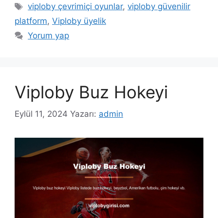
Etiketler
viploby çevrimiçi oyunlar
,
viploby güvenilir
platform
,
Viploby üyelik
Yorum yap
Viploby Buz Hokeyi
Eylül 11, 2024
Yazarı:
admin