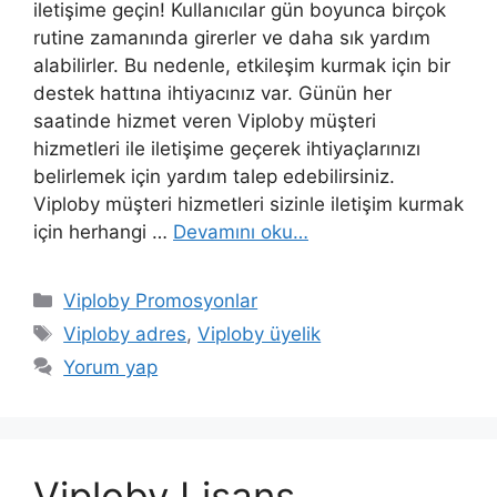
iletişime geçin! Kullanıcılar gün boyunca birçok
rutine zamanında girerler ve daha sık yardım
alabilirler. Bu nedenle, etkileşim kurmak için bir
destek hattına ihtiyacınız var. Günün her
saatinde hizmet veren Viploby müşteri
hizmetleri ile iletişime geçerek ihtiyaçlarınızı
belirlemek için yardım talep edebilirsiniz.
Viploby müşteri hizmetleri sizinle iletişim kurmak
için herhangi …
Devamını oku…
Kategoriler
Viploby Promosyonlar
Etiketler
Viploby adres
,
Viploby üyelik
Yorum yap
Viploby Lisans