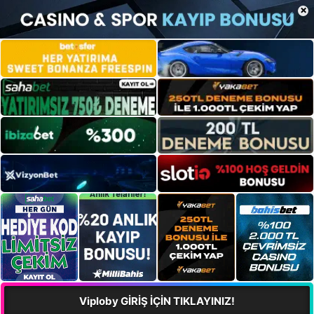
×
Viploby GİRİŞ İÇİN TIKLAYINIZ!