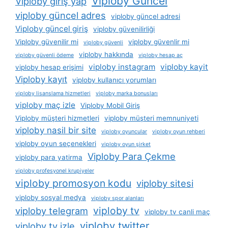
Viploby Güncel
Viploby giriş yap
viploby güncel adres
viploby güncel adresi
Viploby güncel giriş
viploby güvenilirliği
Viploby güvenilir mi
viploby güvenlir mi
viploby güvenli
viploby hakkında
viploby güvenli ödeme
viploby hesap aç
viploby instagram
viploby kayit
viploby hesap erişimi
Viploby kayıt
viploby kullanıcı yorumları
viploby lisanslama hizmetleri
viploby marka bonusları
viploby maç izle
Viploby Mobil Giriş
Viploby müşteri hizmetleri
viploby müşteri memnuniyeti
viploby nasil bir site
viploby oyuncular
viploby oyun rehberi
viploby oyun seçenekleri
viploby oyun şirket
Viploby Para Çekme
viploby para yatirma
viploby profesyonel krupiyeler
viploby promosyon kodu
viploby sitesi
viploby sosyal medya
viploby spor alanları
viploby tv
viploby telegram
viploby tv canli maç
viploby twitter
viploby tv izle