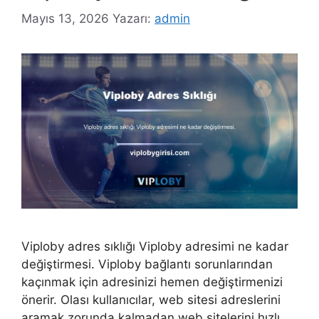
Mayıs 13, 2026
Yazarı:
admin
Viploby adres sıklığı Viploby adresimi ne kadar
değiştirmesi. Viploby bağlantı sorunlarından
kaçınmak için adresinizi hemen değiştirmenizi
önerir. Olası kullanıcılar, web sitesi adreslerini
aramak zorunda kalmadan web sitelerini hızlı