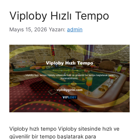
Viploby Hızlı Tempo
Mayıs 15, 2026
Yazarı:
admin
Viploby hızlı tempo Viploby sitesinde hızlı ve
güvenilir bir tempo başlatarak para