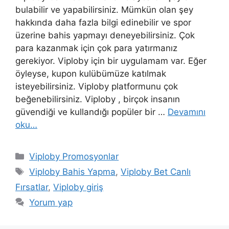
bulabilir ve yapabilirsiniz. Mümkün olan şey
hakkında daha fazla bilgi edinebilir ve spor
üzerine bahis yapmayı deneyebilirsiniz. Çok
para kazanmak için çok para yatırmanız
gerekiyor. Viploby için bir uygulamam var. Eğer
öyleyse, kupon kulübümüze katılmak
isteyebilirsiniz. Viploby platformunu çok
beğenebilirsiniz. Viploby , birçok insanın
güvendiği ve kullandığı popüler bir …
Devamını
oku…
Kategoriler
Viploby Promosyonlar
Etiketler
Viploby Bahis Yapma
,
Viploby Bet Canlı
Fırsatlar
,
Viploby giriş
Yorum yap