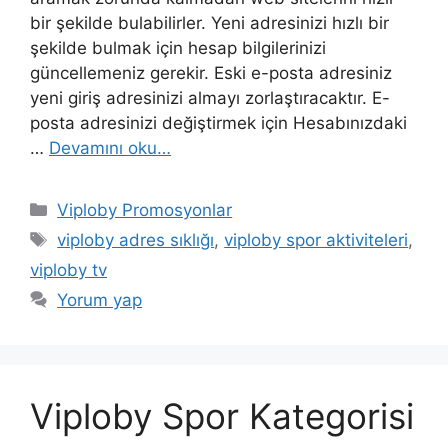
bir şekilde bulabilirler. Yeni adresinizi hızlı bir
şekilde bulmak için hesap bilgilerinizi
güncellemeniz gerekir. Eski e-posta adresiniz
yeni giriş adresinizi almayı zorlaştıracaktır. E-
posta adresinizi değiştirmek için Hesabınızdaki
…
Devamını oku…
Kategoriler
Viploby Promosyonlar
Etiketler
viploby adres sıklığı
,
viploby spor aktiviteleri
,
viploby tv
Yorum yap
Viploby Spor Kategorisi