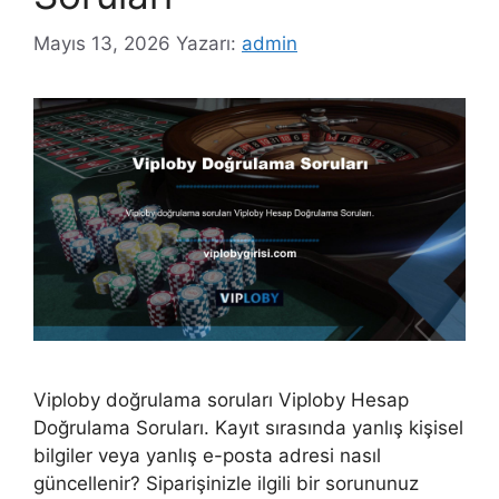
Mayıs 13, 2026
Yazarı:
admin
Viploby doğrulama soruları Viploby Hesap
Doğrulama Soruları. Kayıt sırasında yanlış kişisel
bilgiler veya yanlış e-posta adresi nasıl
güncellenir? Siparişinizle ilgili bir sorununuz