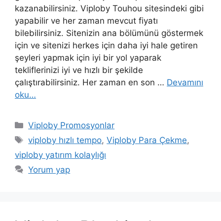
kazanabilirsiniz. Viploby Touhou sitesindeki gibi
yapabilir ve her zaman mevcut fiyatı
bilebilirsiniz. Sitenizin ana bölümünü göstermek
için ve sitenizi herkes için daha iyi hale getiren
şeyleri yapmak için iyi bir yol yaparak
tekliflerinizi iyi ve hızlı bir şekilde
çalıştırabilirsiniz. Her zaman en son …
Devamını
oku…
Kategoriler
Viploby Promosyonlar
Etiketler
viploby hızlı tempo
,
Viploby Para Çekme
,
viploby yatırım kolaylığı
Yorum yap