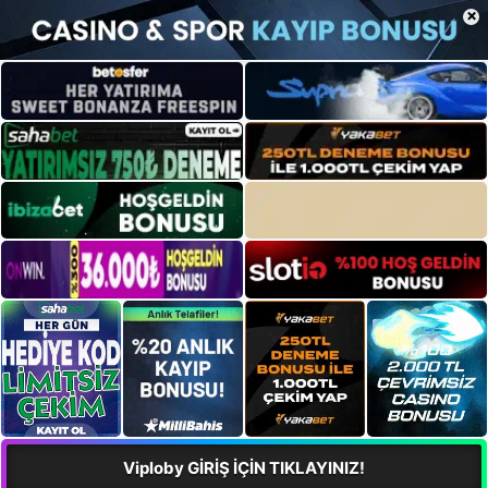
×
Viploby GİRİŞ İÇİN TIKLAYINIZ!