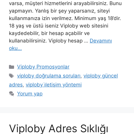
varsa, müşteri hizmetlerini arayabilirsiniz. Bunu
yapmayın. Yanlış bir şey yaparsanız, siteyi
kullanmanıza izin verilmez. Minimum yaş 18’dir.
18 yaş ve üstü iseniz Viploby web sitesini
kaydedebilir, bir hesap açabilir ve
kullanabilirsiniz. Viploby hesap …
Devamını
oku…
Kategoriler
Viploby Promosyonlar
Etiketler
viploby doğrulama soruları
,
viploby güncel
adres
,
viploby i̇letişim yöntemi
Yorum yap
Viploby Adres Sıklığı