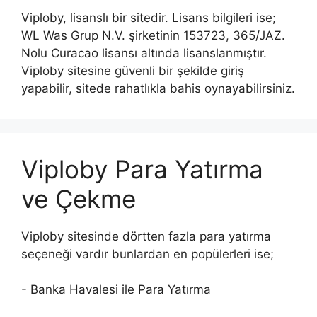
Viploby, lisanslı bir sitedir. Lisans bilgileri ise;
WL Was Grup N.V. şirketinin 153723, 365/JAZ.
Nolu Curacao lisansı altında lisanslanmıştır.
Viploby sitesine güvenli bir şekilde giriş
yapabilir, sitede rahatlıkla bahis oynayabilirsiniz.
Viploby Para Yatırma
ve Çekme
Viploby sitesinde dörtten fazla para yatırma
seçeneği vardır bunlardan en popülerleri ise;
- Banka Havalesi ile Para Yatırma