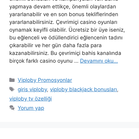
yapmaya devam ettikçe, önemli olaylardan
yararlanabilir ve en son bonus tekliflerinden
yararlanabilirsiniz. Çevrimiçi casino oyunları
oynamak keyifli olabilir. Ücretsiz bir üye iseniz,
bu eğlenceli ve ödüllendirici eğlencenin tadını
çıkarabilir ve her gün daha fazla para
kazanabilirsiniz. Bu çevrimiçi bahis kanalında
birçok farklı casino oyunu …
Devamını oku…
Kategoriler
Viploby Promosyonlar
Etiketler
giris viploby
,
viploby blackjack bonusları
,
viploby tv özelliği
Yorum yap