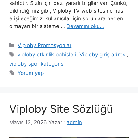
sahiptir. Sizin için bazı yararlı bilgiler var. Çünkü,
bildirdiğimiz gibi, Viploby TV web sitesine nasıl
erişileceğimizi kullanıcılar için sorunlara neden
olmayan bir sisteme …
Devamını oku…
Kategoriler
Viploby Promosyonlar
Etiketler
viploby etkinlik bahisleri
,
Viploby giriş adresi
,
viploby spor kategorisi
Yorum yap
Viploby Site Sözlüğü
Mayıs 12, 2026
Yazarı:
admin