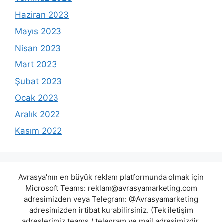
Haziran 2023
Mayıs 2023
Nisan 2023
Mart 2023
Şubat 2023
Ocak 2023
Aralık 2022
Kasım 2022
Avrasya'nın en büyük reklam platformunda olmak için
Microsoft Teams:
reklam@avrasyamarketing.com
adresimizden veya Telegram: @Avrasyamarketing
adresimizden irtibat kurabilirsiniz. (Tek iletişim
adreslerimiz teams / telegram ve mail adresimizdir.