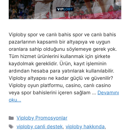
Viploby spor ve canlı bahis spor ve canlı bahis
pazarlarının kapsamlı bir altyapıya ve uygun
oranlara sahip olduğunu söylemeye gerek yok.
Tüm hizmet ürünlerini kullanmak için şirkete
kaydolmak gereklidir. Ürün, kayıt işleminin
ardından hesaba para yatırılarak kullanılabilir.
Viploby altyapısı ne kadar güçlü ve güvenilir?
Viploby oyun platformu, casino, canlı casino
veya spor bahislerini içeren sağlam …
Devamını
oku…
Kategoriler
Viploby Promosyonlar
Etiketler
viploby canli destek
,
viploby hakkında
,