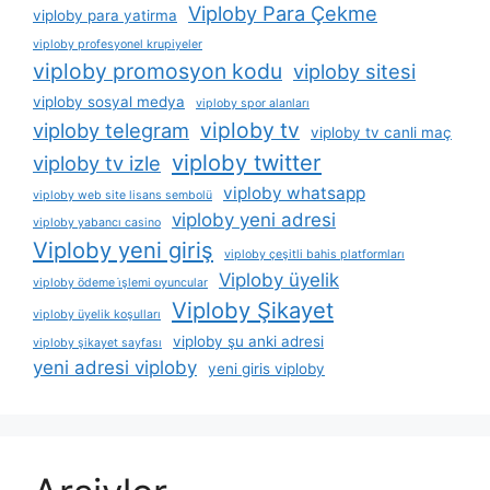
Viploby Para Çekme
viploby para yatirma
viploby profesyonel krupiyeler
viploby promosyon kodu
viploby sitesi
viploby sosyal medya
viploby spor alanları
viploby tv
viploby telegram
viploby tv canli maç
viploby twitter
viploby tv izle
viploby whatsapp
viploby web site lisans sembolü
viploby yeni adresi
viploby yabancı casino
Viploby yeni giriş
viploby çeşitli bahis platformları
Viploby üyelik
viploby ödeme i̇şlemi oyuncular
Viploby Şikayet
viploby üyelik koşulları
viploby şu anki adresi
viploby şikayet sayfası
yeni adresi viploby
yeni giris viploby