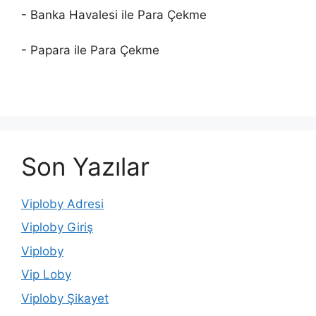
- Banka Havalesi ile Para Çekme
- Papara ile Para Çekme
Son Yazılar
Viploby Adresi
Viploby Giriş
Viploby
Vip Loby
Viploby Şikayet