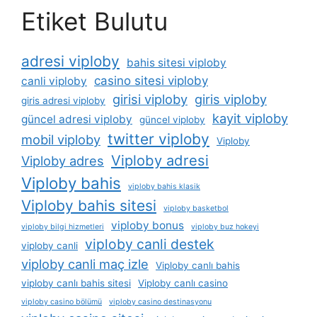
Etiket Bulutu
adresi viploby
bahis sitesi viploby
casino sitesi viploby
canli viploby
girisi viploby
giris viploby
giris adresi viploby
kayit viploby
güncel adresi viploby
güncel viploby
twitter viploby
mobil viploby
Viploby
Viploby adresi
Viploby adres
Viploby bahis
viploby bahis klasik
Viploby bahis sitesi
viploby basketbol
viploby bonus
viploby bilgi hizmetleri
viploby buz hokeyi
viploby canli destek
viploby canli
viploby canli maç izle
Viploby canlı bahis
viploby canlı bahis sitesi
Viploby canlı casino
viploby casino bölümü
viploby casino destinasyonu