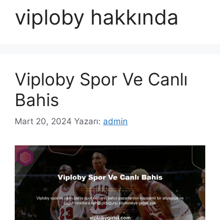
viploby hakkında
Viploby Spor Ve Canlı
Bahis
Mart 20, 2024
Yazarı:
admin