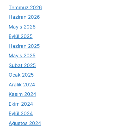
Temmuz 2026
Haziran 2026
Mayıs 2026
Eylül 2025
Haziran 2025
Mayıs 2025
Şubat 2025
Ocak 2025
Aralık 2024
Kasım 2024
Ekim 2024
Eylül 2024
Ağustos 2024