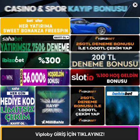
×
Viploby GİRİŞ İÇİN TIKLAYINIZ!