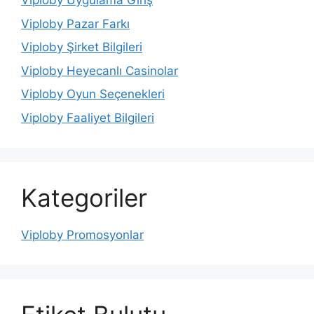
Viploby Uygulama Giriş
Viploby Pazar Farkı
Viploby Şirket Bilgileri
Viploby Heyecanlı Casinolar
Viploby Oyun Seçenekleri
Viploby Faaliyet Bilgileri
Kategoriler
Viploby Promosyonlar