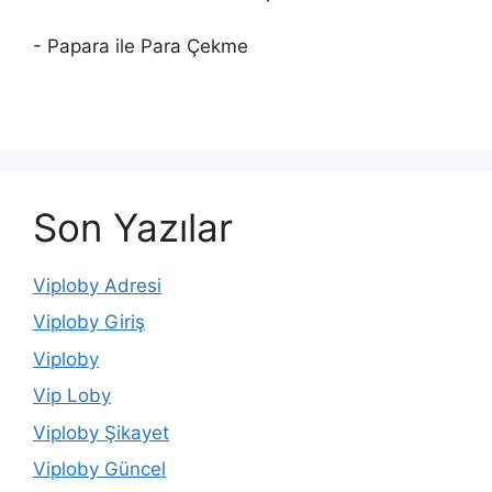
- Papara ile Para Çekme
Son Yazılar
Viploby Adresi
Viploby Giriş
Viploby
Vip Loby
Viploby Şikayet
Viploby Güncel