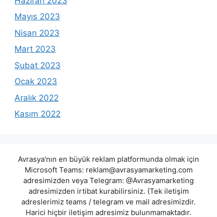
Haziran 2023
Mayıs 2023
Nisan 2023
Mart 2023
Şubat 2023
Ocak 2023
Aralık 2022
Kasım 2022
Avrasya'nın en büyük reklam platformunda olmak için
Microsoft Teams:
reklam@avrasyamarketing.com
adresimizden veya Telegram: @Avrasyamarketing
adresimizden irtibat kurabilirsiniz. (Tek iletişim
adreslerimiz teams / telegram ve mail adresimizdir.
Harici hiçbir iletişim adresimiz bulunmamaktadır.