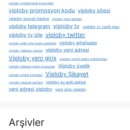
viploby profesyonel krupiyeler
viploby promosyon kodu
viploby sitesi
viploby sosyal medya
viploby spor alanları
viploby tv
viploby telegram
viploby tv canli maç
viploby twitter
viploby tv izle
viploby whatsapp
viploby web site lisans sembolü
viploby yeni adresi
viploby yabancı casino
Viploby yeni giriş
viploby çeşitli bahis platformları
Viploby üyelik
viploby ödeme i̇şlemi oyuncular
Viploby Şikayet
viploby üyelik koşulları
viploby şu anki adresi
viploby şikayet sayfası
yeni adresi viploby
yeni giris viploby
Arşivler