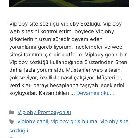
Viploby site sözlüğü Viploby Sözlüğü. Viploby
web sitesini kontrol ettim, böylece Viploby
şirketlerinin uzun süredir devam eden
yorumlarını görebiliyorum. İncelemeler ve web
sitesi tanıtımı için bir platform. Viploby genel bir
Viploby sözlüğü kullandığında 5 üzerinden 5’ten
daha fazla yorum aldı. Müşteriler web sitesini
çok seviyor, özellikle nasıl çalışıyor. Müşteriler,
verdikleri parayı hesaplarına taşıyabileceklerini
söylüyorlar. Kazandıkları …
Devamını oku…
Kategoriler
Viploby Promosyonlar
Etiketler
viploby canli
,
viploby giriş bulma
,
viploby site
sözlüğü