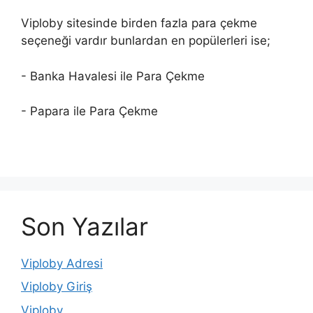
Viploby sitesinde birden fazla para çekme
seçeneği vardır bunlardan en popülerleri ise;
- Banka Havalesi ile Para Çekme
- Papara ile Para Çekme
Son Yazılar
Viploby Adresi
Viploby Giriş
Viploby