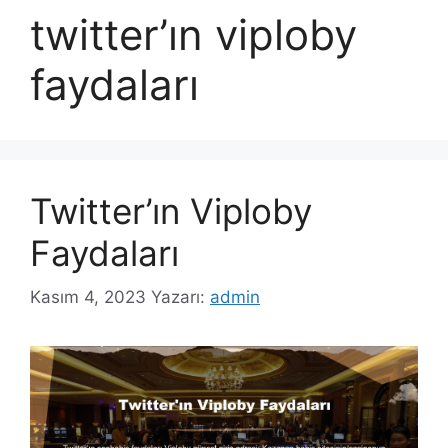
twitter’ın viploby
faydaları
Twitter’ın Viploby
Faydaları
Kasım 4, 2023
Yazarı:
admin