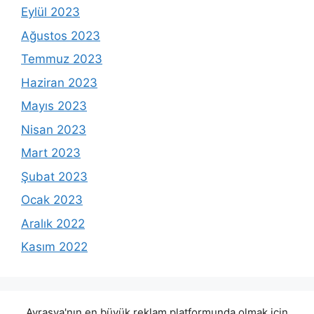
Eylül 2023
Ağustos 2023
Temmuz 2023
Haziran 2023
Mayıs 2023
Nisan 2023
Mart 2023
Şubat 2023
Ocak 2023
Aralık 2022
Kasım 2022
Avrasya'nın en büyük reklam platformunda olmak için