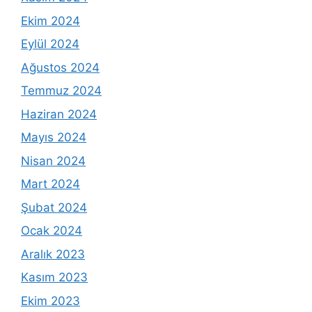
Ekim 2024
Eylül 2024
Ağustos 2024
Temmuz 2024
Haziran 2024
Mayıs 2024
Nisan 2024
Mart 2024
Şubat 2024
Ocak 2024
Aralık 2023
Kasım 2023
Ekim 2023