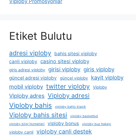
Viploby Promosyonlar
Etiket Bulutu
adresi viploby
bahis sitesi viploby
casino sitesi viploby
canli viploby
girisi viploby
giris viploby
giris adresi viploby
kayit viploby
güncel adresi viploby
güncel viploby
twitter viploby
mobil viploby
Viploby
Viploby adresi
Viploby adres
Viploby bahis
viploby bahis klasik
Viploby bahis sitesi
viploby basketbol
viploby bonus
viploby bilgi hizmetleri
viploby buz hokeyi
viploby canli destek
viploby canli