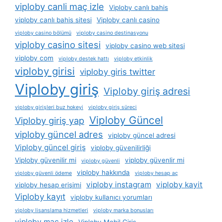
viploby canli maç izle
Viploby canlı bahis
viploby canlı bahis sitesi
Viploby canlı casino
viploby casino bölümü
viploby casino destinasyonu
viploby casino sitesi
viploby casino web sitesi
viploby com
viploby destek hattı
viploby etkinlik
viploby girisi
viploby giris twitter
Viploby giriş
Viploby giriş adresi
viploby girişleri buz hokeyi
viploby giriş süreci
Viploby Güncel
Viploby giriş yap
viploby güncel adres
viploby güncel adresi
Viploby güncel giriş
viploby güvenilirliği
Viploby güvenilir mi
viploby güvenlir mi
viploby güvenli
viploby hakkında
viploby güvenli ödeme
viploby hesap aç
viploby instagram
viploby kayit
viploby hesap erişimi
Viploby kayıt
viploby kullanıcı yorumları
viploby lisanslama hizmetleri
viploby marka bonusları
viploby maç izle
Viploby Mobil Giriş