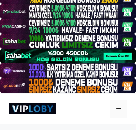
İçeriğe
atla
Menü