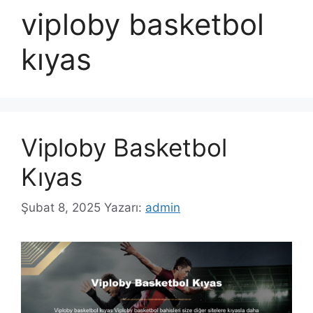
viploby basketbol
kıyas
Viploby Basketbol
Kıyas
Şubat 8, 2025
Yazarı:
admin