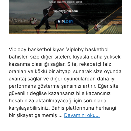
Viploby basketbol kıyas Viploby basketbol
bahisleri size diğer sitelere kıyasla daha yüksek
kazanma olasılığı sağlar. Site, rekabetçi faiz
oranları ve köklü bir altyapı sunarak size oyunda
avantaj sağlar ve diğer oyunculardan daha iyi
performans gösterme şansınızı artırır. Eğer site
güvenilir değilse kazansanız bile kazancınız
hesabınıza aktarılmayacağı için sorunlarla
karşılaşabilirsiniz. Bahis platformuna herhangi
bir şikayet gelmemiş …
Devamını oku…