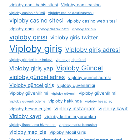
viploby canlı bahis sitesi
Viploby canlı casino
viploby casino bölümü
viploby casino destinasyonu
viploby casino sitesi
viploby casino web sitesi
viploby com
viploby destek hattı
viploby etkinlik
viploby girisi
viploby giris twitter
Viploby giriş
Viploby giriş adresi
viploby girişleri buz hokeyi
viploby giriş süreci
Viploby Güncel
Viploby giriş yap
viploby güncel adres
viploby güncel adresi
Viploby güncel giriş
viploby güvenilirliği
Viploby güvenilir mi
viploby güvenlir mi
viploby güvenli
viploby hakkında
viploby güvenli ödeme
viploby hesap aç
viploby instagram
viploby kayit
viploby hesap erişimi
Viploby kayıt
viploby kullanıcı yorumları
viploby lisanslama hizmetleri
viploby marka bonusları
viploby maç izle
Viploby Mobil Giriş
Viploby müşteri hizmetleri
viploby müşteri memnuniyeti