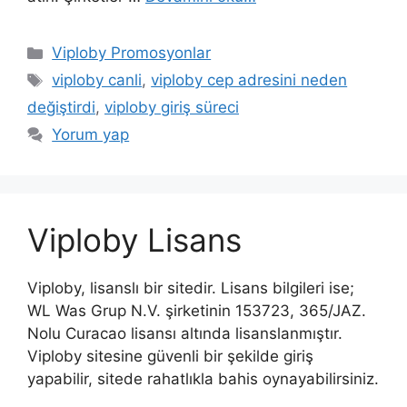
Kategoriler
Viploby Promosyonlar
Etiketler
viploby canli
,
viploby cep adresini neden
değiştirdi
,
viploby giriş süreci
Yorum yap
Viploby Lisans
Viploby, lisanslı bir sitedir. Lisans bilgileri ise;
WL Was Grup N.V. şirketinin 153723, 365/JAZ.
Nolu Curacao lisansı altında lisanslanmıştır.
Viploby sitesine güvenli bir şekilde giriş
yapabilir, sitede rahatlıkla bahis oynayabilirsiniz.