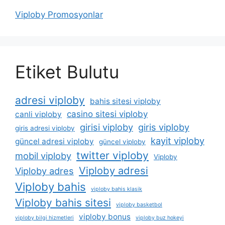
Viploby Promosyonlar
Etiket Bulutu
adresi viploby
bahis sitesi viploby
casino sitesi viploby
canli viploby
girisi viploby
giris viploby
giris adresi viploby
kayit viploby
güncel adresi viploby
güncel viploby
twitter viploby
mobil viploby
Viploby
Viploby adresi
Viploby adres
Viploby bahis
viploby bahis klasik
Viploby bahis sitesi
viploby basketbol
viploby bonus
viploby bilgi hizmetleri
viploby buz hokeyi