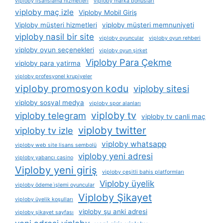
viploby lisanslama hizmetleri
viploby marka bonusları
viploby maç izle
Viploby Mobil Giriş
Viploby müşteri hizmetleri
viploby müşteri memnuniyeti
viploby nasil bir site
viploby oyuncular
viploby oyun rehberi
viploby oyun seçenekleri
viploby oyun şirket
Viploby Para Çekme
viploby para yatirma
viploby profesyonel krupiyeler
viploby promosyon kodu
viploby sitesi
viploby sosyal medya
viploby spor alanları
viploby tv
viploby telegram
viploby tv canli maç
viploby twitter
viploby tv izle
viploby whatsapp
viploby web site lisans sembolü
viploby yeni adresi
viploby yabancı casino
Viploby yeni giriş
viploby çeşitli bahis platformları
Viploby üyelik
viploby ödeme i̇şlemi oyuncular
Viploby Şikayet
viploby üyelik koşulları
viploby şu anki adresi
viploby şikayet sayfası