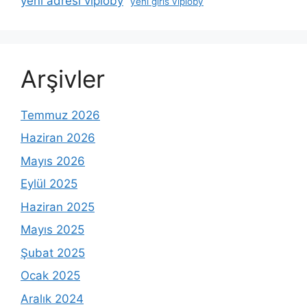
yeni adresi viploby
yeni giris viploby
Arşivler
Temmuz 2026
Haziran 2026
Mayıs 2026
Eylül 2025
Haziran 2025
Mayıs 2025
Şubat 2025
Ocak 2025
Aralık 2024