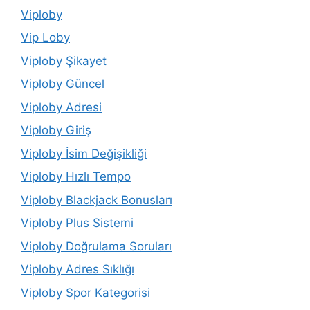
Viploby
Vip Loby
Viploby Şikayet
Viploby Güncel
Viploby Adresi
Viploby Giriş
Viploby İsim Değişikliği
Viploby Hızlı Tempo
Viploby Blackjack Bonusları
Viploby Plus Sistemi
Viploby Doğrulama Soruları
Viploby Adres Sıklığı
Viploby Spor Kategorisi