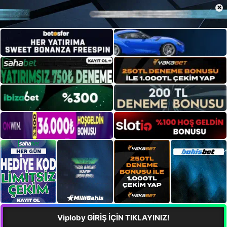
×
Viploby GİRİŞ İÇİN TIKLAYINIZ!