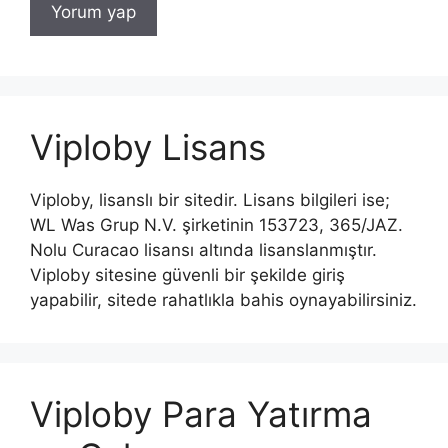
Viploby Lisans
Viploby, lisanslı bir sitedir. Lisans bilgileri ise;
WL Was Grup N.V. şirketinin 153723, 365/JAZ.
Nolu Curacao lisansı altında lisanslanmıştır.
Viploby sitesine güvenli bir şekilde giriş
yapabilir, sitede rahatlıkla bahis oynayabilirsiniz.
Viploby Para Yatırma