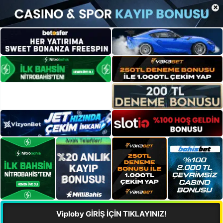
×
Viploby GİRİŞ İÇİN TIKLAYINIZ!