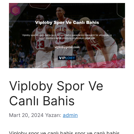
Viploby Spor Ve
Canlı Bahis
Mart 20, 2024
Yazarı:
admin
Viploby spor ve canlı bahis spor ve canlı bahis