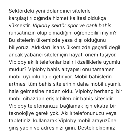
Sektördeki yeni dolandırıcı sitelerle
karşılaştırıldığında hizmet kalitesi oldukça
yüksektir.
Viploby sektör spor ve canlı bahis
ruhsatınızın olup olmadığını öğrenebilir miyim?
Bu sitelerin ülkemizde yasa dışı olduğunu
biliyoruz. Aldıkları lisans ülkemizde geçerli değil
ancak yabancı siteler için hayati önem taşıyor.
Viploby akıllı telefonlar belirli özelliklerle uyumlu
mudur? Viploby bahis altyapısı onu tamamen
mobil uyumlu hale getiriyor. Mobil bahislerin
artması tüm bahis sitelerinin daha mobil uyumlu
hale gelmesine neden oldu. Viploby herhangi bir
mobil cihazdan erişilebilen bir bahis sitesidir.
Viploby telefonunuzu bağlamak için ekstra bir
teknolojiye gerek yok. Akıllı telefonunuzu veya
tabletinizi kullanarak Viploby mobil arayüzüne
giriş yapın ve adresinizi girin. Destek ekibimiz