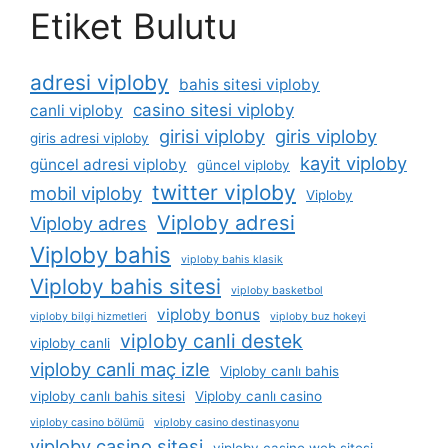
Etiket Bulutu
adresi viploby
bahis sitesi viploby
casino sitesi viploby
canli viploby
girisi viploby
giris viploby
giris adresi viploby
kayit viploby
güncel adresi viploby
güncel viploby
twitter viploby
mobil viploby
Viploby
Viploby adresi
Viploby adres
Viploby bahis
viploby bahis klasik
Viploby bahis sitesi
viploby basketbol
viploby bonus
viploby bilgi hizmetleri
viploby buz hokeyi
viploby canli destek
viploby canli
viploby canli maç izle
Viploby canlı bahis
viploby canlı bahis sitesi
Viploby canlı casino
viploby casino bölümü
viploby casino destinasyonu
viploby casino sitesi
viploby casino web sitesi