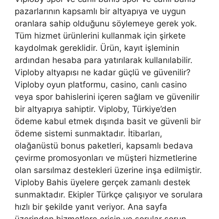
pazarlarının kapsamlı bir altyapıya ve uygun
oranlara sahip olduğunu söylemeye gerek yok.
Tüm hizmet ürünlerini kullanmak için şirkete
kaydolmak gereklidir. Ürün, kayıt işleminin
ardından hesaba para yatırılarak kullanılabilir.
Viploby altyapısı ne kadar güçlü ve güvenilir?
Viploby oyun platformu, casino, canlı casino
veya spor bahislerini içeren sağlam ve güvenilir
bir altyapıya sahiptir. Viploby, Türkiye’den
ödeme kabul etmek dışında basit ve güvenli bir
ödeme sistemi sunmaktadır. İtibarları,
olağanüstü bonus paketleri, kapsamlı bedava
çevirme promosyonları ve müşteri hizmetlerine
olan sarsılmaz destekleri üzerine inşa edilmiştir.
Viploby Bahis üyelere gerçek zamanlı destek
sunmaktadır. Ekipler Türkçe çalışıyor ve sorulara
hızlı bir şekilde yanıt veriyor. Ana sayfa