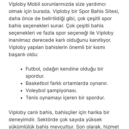
Viploby Mobil sorunlarınızda size yardımcı
olmak için burada. Viploby bir Spor Bahis Sitesi,
daha önce de belirtildiği gibi, çok çeşitli spor
bahis seçenekleri sunar. Çok çeşitli bahis
seçenekleri ve fazla spor seçeneği ile Viploby
inanılmaz derecede karlı olduğunu kanıtlıyor.
Viploby yapılan bahislerin önemli bir kısmı
başarılı oldu:
Futbol, ​​odağın kendine olduğu bir
spordur.
Basketbol farklı ortamlarda oynanır.
Voleybol şampiyonası.
Tenis oynamayı içeren bir spordur.
Viploby canlı bahis, bahisçiler için harika bir
deneyimdir. Sektörde çok sayıda yüksek
yükümlülük bahis mevcuttur. Son olarak, hizmet