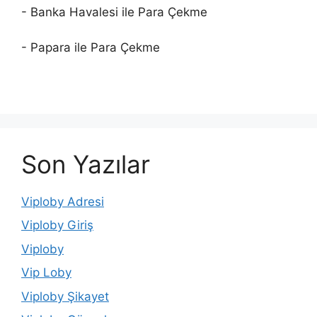
- Banka Havalesi ile Para Çekme
- Papara ile Para Çekme
Son Yazılar
Viploby Adresi
Viploby Giriş
Viploby
Vip Loby
Viploby Şikayet