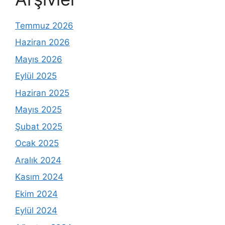
Temmuz 2026
Haziran 2026
Mayıs 2026
Eylül 2025
Haziran 2025
Mayıs 2025
Şubat 2025
Ocak 2025
Aralık 2024
Kasım 2024
Ekim 2024
Eylül 2024