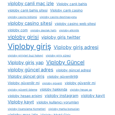
viploby canli maç izle
Viploby canlı bahis
viploby canlı bahis sitesi
Viploby canlı casino
viploby casino bölümü
viploby casino destinasyonu
viploby casino sitesi
viploby casino web sitesi
viploby com
viploby destek hattı
viploby etkinlik
viploby girisi
viploby giris twitter
Viploby giriş
Viploby giriş adresi
viploby girişleri buz hokeyi
viploby giriş süreci
Viploby Güncel
Viploby giriş yap
viploby güncel adres
viploby güncel adresi
Viploby güncel giriş
viploby güvenilirliği
Viploby güvenilir mi
viploby güvenlir mi
viploby güvenli
viploby hakkında
viploby güvenli ödeme
viploby hesap aç
viploby instagram
viploby kayit
viploby hesap erişimi
Viploby kayıt
viploby kullanıcı yorumları
viploby lisanslama hizmetleri
viploby marka bonusları
viploby maç izle
Viploby Mobil Giriş