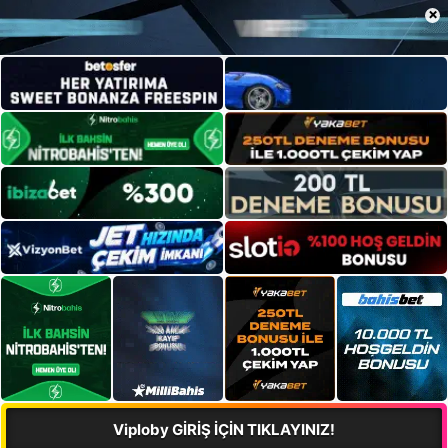
×
Viploby GİRİŞ İÇİN TIKLAYINIZ!