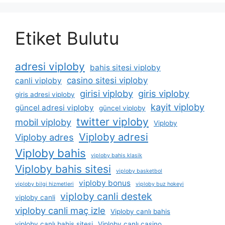
Etiket Bulutu
adresi viploby
bahis sitesi viploby
casino sitesi viploby
canli viploby
girisi viploby
giris viploby
giris adresi viploby
kayit viploby
güncel adresi viploby
güncel viploby
twitter viploby
mobil viploby
Viploby
Viploby adresi
Viploby adres
Viploby bahis
viploby bahis klasik
Viploby bahis sitesi
viploby basketbol
viploby bonus
viploby bilgi hizmetleri
viploby buz hokeyi
viploby canli destek
viploby canli
viploby canli maç izle
Viploby canlı bahis
viploby canlı bahis sitesi
Viploby canlı casino