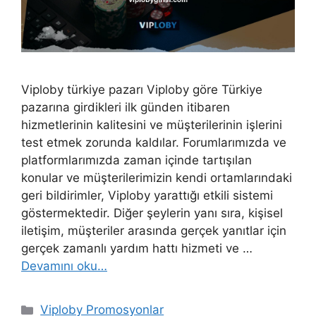
Viploby türkiye pazarı Viploby göre Türkiye
pazarına girdikleri ilk günden itibaren
hizmetlerinin kalitesini ve müşterilerinin işlerini
test etmek zorunda kaldılar. Forumlarımızda ve
platformlarımızda zaman içinde tartışılan
konular ve müşterilerimizin kendi ortamlarındaki
geri bildirimler, Viploby yarattığı etkili sistemi
göstermektedir. Diğer şeylerin yanı sıra, kişisel
iletişim, müşteriler arasında gerçek yanıtlar için
gerçek zamanlı yardım hattı hizmeti ve …
Devamını oku…
Kategoriler
Viploby Promosyonlar