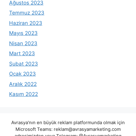
Ağustos 2023
Temmuz 2023
Haziran 2023
Mayıs 2023
Nisan 2023
Mart 2023
Şubat 2023
Ocak 2023
Aralık 2022
Kasım 2022
Avrasya'nın en büyük reklam platformunda olmak için
Microsoft Teams:
reklam@avrasyamarketing.com
adresimizden veya Telegram: @Avrasyamarketing