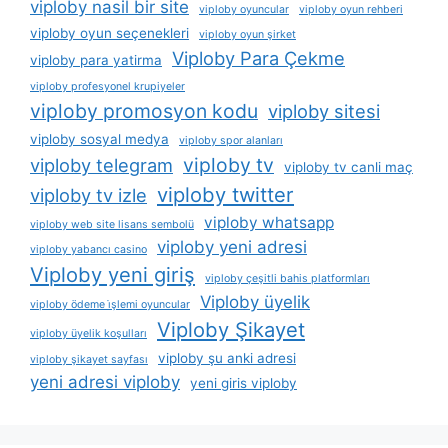
viploby nasil bir site
viploby oyuncular
viploby oyun rehberi
viploby oyun seçenekleri
viploby oyun şirket
Viploby Para Çekme
viploby para yatirma
viploby profesyonel krupiyeler
viploby promosyon kodu
viploby sitesi
viploby sosyal medya
viploby spor alanları
viploby tv
viploby telegram
viploby tv canli maç
viploby twitter
viploby tv izle
viploby whatsapp
viploby web site lisans sembolü
viploby yeni adresi
viploby yabancı casino
Viploby yeni giriş
viploby çeşitli bahis platformları
Viploby üyelik
viploby ödeme i̇şlemi oyuncular
Viploby Şikayet
viploby üyelik koşulları
viploby şu anki adresi
viploby şikayet sayfası
yeni adresi viploby
yeni giris viploby