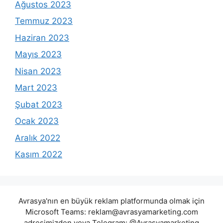
Ağustos 2023
Temmuz 2023
Haziran 2023
Mayıs 2023
Nisan 2023
Mart 2023
Şubat 2023
Ocak 2023
Aralık 2022
Kasım 2022
Avrasya'nın en büyük reklam platformunda olmak için
Microsoft Teams:
reklam@avrasyamarketing.com
adresimizden veya Telegram: @Avrasyamarketing