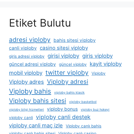
Etiket Bulutu
adresi viploby
bahis sitesi viploby
casino sitesi viploby
canli viploby
girisi viploby
giris viploby
giris adresi viploby
kayit viploby
güncel adresi viploby
güncel viploby
twitter viploby
mobil viploby
Viploby
Viploby adresi
Viploby adres
Viploby bahis
viploby bahis klasik
Viploby bahis sitesi
viploby basketbol
viploby bonus
viploby bilgi hizmetleri
viploby buz hokeyi
viploby canli destek
viploby canli
viploby canli maç izle
Viploby canlı bahis
viploby canlı bahis sitesi
Viploby canlı casino