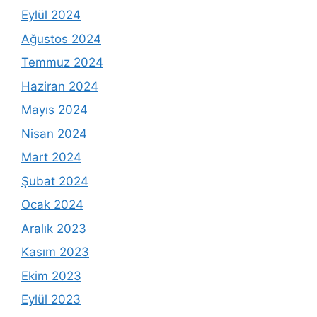
Eylül 2024
Ağustos 2024
Temmuz 2024
Haziran 2024
Mayıs 2024
Nisan 2024
Mart 2024
Şubat 2024
Ocak 2024
Aralık 2023
Kasım 2023
Ekim 2023
Eylül 2023