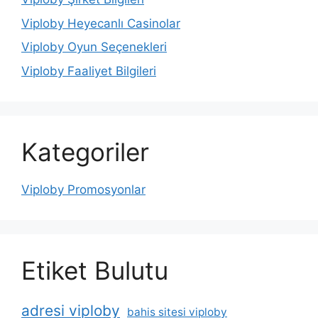
Viploby Heyecanlı Casinolar
Viploby Oyun Seçenekleri
Viploby Faaliyet Bilgileri
Kategoriler
Viploby Promosyonlar
Etiket Bulutu
adresi viploby
bahis sitesi viploby