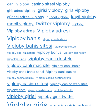
casino sitesi viploby
canli viploby
girisi viploby
giris viploby
giris adresi viploby
kayit viploby
güncel adresi viploby
güncel viploby
twitter viploby
mobil viploby
Viploby
Viploby adresi
Viploby adres
Viploby bahis
viploby bahis klasik
Viploby bahis sitesi
viploby basketbol
viploby bonus
viploby bilgi hizmetleri
viploby buz hokeyi
viploby canli destek
viploby canli
viploby canli maç izle
Viploby canlı bahis
viploby canlı bahis sitesi
Viploby canlı casino
viploby casino bölümü
viploby casino destinasyonu
viploby casino sitesi
viploby casino web sitesi
viploby com
viploby destek hattı
viploby etkinlik
viploby girisi
viploby giris twitter
Viploby giriş
Viploby giriş adresi