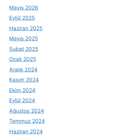
Mayıs 2026
Eylül 2025
Haziran 2025
Mayıs 2025
Şubat 2025
Ocak 2025
Aralık 2024
Kasım 2024
Ekim 2024
Eylül 2024
Ağustos 2024
Temmuz 2024
Haziran 2024