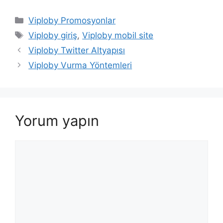
Kategoriler
Viploby Promosyonlar
Etiketler
Viploby giriş
,
Viploby mobil site
Viploby Twitter Altyapısı
Viploby Vurma Yöntemleri
Yorum yapın
Yorum