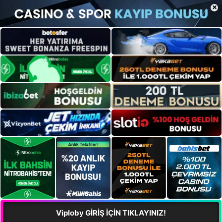
×
Viploby GİRİŞ İÇİN TIKLAYINIZ!