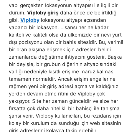
yapı gerçekten lokasyonun altyapısı ile ilgili bir
durum.
Viploby giriş
daha önce de belirtildiği
gibi,
Viploby
lokasyonu altyapı açısından
yabancı bir lokasyon. Lisansı her ne kadar
kaliteli ve kaliteli olsa da ülkemizde bir nevi yurt
dışı pozisyonu olan bir bahis sitesidir. Bu, verimli
bir oran akışına erişmek için adresleri belirli
zamanlarda değiştirme ihtiyacını gösterir. Başka
bir deyişle, bir grubun diğerinin altyapısındaki
varlığı nedeniyle kısıtlı erişime maruz kalması
tamamen normaldir. Ancak erişim engellerine
rağmen yeni bir giriş adresi açma ve kaldığınız
yerden devam etme ritmi de Viploby çok
yakışıyor. Site her zaman günceldir ve size her
fırsatta çok daha nitelikli bir bahisçi ile tanışma
şansı verir. Viploby kullanıcıları, bu rezidans için
kolay bir kurulum da sunduğu için web sitesinin
giriş adreslerini kolayca takip edebilir.