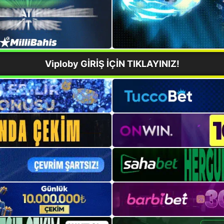
Viploby GİRİŞ İÇİN TIKLAYINIZ!