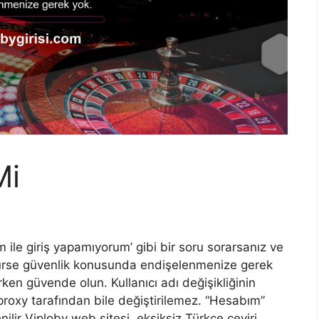
Mi
m ile giriş yapamıyorum’ gibi bir soru sorarsanız ve
lürse güvenlik konusunda endişelenmenize gerek
ırken güvende olun. Kullanıcı adı değişikliğinin
, proxy tarafından bile değiştirilemez. “Hesabım”
enilir Viploby web sitesi, eksiksiz Türkçe çeviri