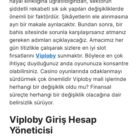
hayal kırıklığına uğratıldığından, sektörün
şiddetli rekabeti sık sık yapılan değişikliklerde
önemli bir faktördür. Şikâyetlerin ele alınmasına
ayrı bir makale ayrılacaktır. Bundan sonra, bir
bahis sitesinde sorunla karşılaşırsanız atmanız
gereken adımları açıklayacağız. Amacımız her
gün titizlikle çalışarak sizlere en iyi slot
fırsatlarını
Viploby
sunmaktır. Böylece en çok
ihtiyaç duyduğunuz anda oyununuza konsantre
olabilirsiniz. Casino oyunlarında odaklanmayı
sürdürmek çok önemlidir Viploby mali işlerinde
herhangi bir değişiklik oldu mu? Finansal
süreçte herhangi bir değişiklik olacağına dair
belirsizlik sürüyor.
Viploby Giriş Hesap
Yöneticisi