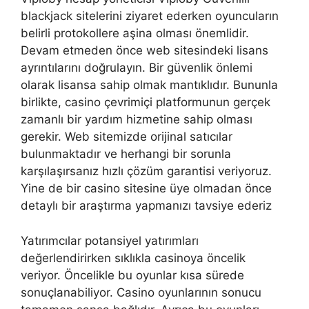
blackjack sitelerini ziyaret ederken oyuncuların
belirli protokollere aşina olması önemlidir.
Devam etmeden önce web sitesindeki lisans
ayrıntılarını doğrulayın. Bir güvenlik önlemi
olarak lisansa sahip olmak mantıklıdır. Bununla
birlikte, casino çevrimiçi platformunun gerçek
zamanlı bir yardım hizmetine sahip olması
gerekir. Web sitemizde orijinal satıcılar
bulunmaktadır ve herhangi bir sorunla
karşılaşırsanız hızlı çözüm garantisi veriyoruz.
Yine de bir casino sitesine üye olmadan önce
detaylı bir araştırma yapmanızı tavsiye ederiz
Yatırımcılar potansiyel yatırımları
değerlendirirken sıklıkla casinoya öncelik
veriyor. Öncelikle bu oyunlar kısa sürede
sonuçlanabiliyor. Casino oyunlarının sonucu