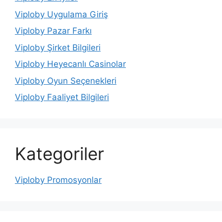
Viploby Uygulama Giriş
Viploby Pazar Farkı
Viploby Şirket Bilgileri
Viploby Heyecanlı Casinolar
Viploby Oyun Seçenekleri
Viploby Faaliyet Bilgileri
Kategoriler
Viploby Promosyonlar