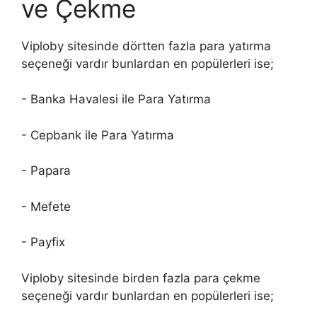
ve Çekme
Viploby sitesinde dörtten fazla para yatırma
seçeneği vardır bunlardan en popülerleri ise;
- Banka Havalesi ile Para Yatırma
- Cepbank ile Para Yatırma
- Papara
- Mefete
- Payfix
Viploby sitesinde birden fazla para çekme
seçeneği vardır bunlardan en popülerleri ise;