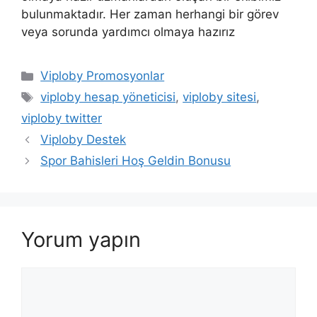
bulunmaktadır. Her zaman herhangi bir görev
veya sorunda yardımcı olmaya hazırız
Kategoriler
Viploby Promosyonlar
Etiketler
viploby hesap yöneticisi
,
viploby sitesi
,
viploby twitter
Viploby Destek
Spor Bahisleri Hoş Geldin Bonusu
Yorum yapın
Yorum