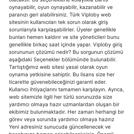
oynayabilir, oyun oynayabilir, kazanabilir ve
paranızı geri alabilirsiniz. Türk Viploby web
sitesinin kullanıcıları tek sorun olarak giriş
sorunlarıyla karşılaşabilirler. Üyeler genellikle
bunları hemen kaldırır ve site yöneticileri bunu
genellikle birkaç saat içinde yapar. Viploby giriş
sorununun çözümü nedir? Bu sorgunun çözümü
aşağıdaki Seçenekler bölümünde bulunabilir.
Tartıştığımız web sitesi yasal olarak oyun
oynama yetkisine sahiptir. Bu lisans size her
ticarette güvenebileceğinizi garanti eder.
Kullanıcı ihtiyaçlarını tamamen karşılayın. Ayrıca,
web sitemizle ilgili her türlü sorunuzda size
yardımcı olmaya hazır uzmanlardan oluşan bir
ekibimiz bulunmaktadır. Her zaman herhangi bir
görev veya sorunda yardımcı olmaya hazırız
Yeni adresiniz sunucuda güncellenecek ve