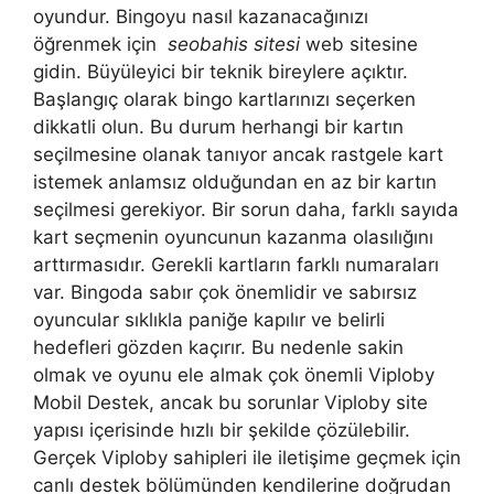
oyundur. Bingoyu nasıl kazanacağınızı
öğrenmek için
seobahis sitesi
web sitesine
gidin. Büyüleyici bir teknik bireylere açıktır.
Başlangıç ​​olarak bingo kartlarınızı seçerken
dikkatli olun. Bu durum herhangi bir kartın
seçilmesine olanak tanıyor ancak rastgele kart
istemek anlamsız olduğundan en az bir kartın
seçilmesi gerekiyor. Bir sorun daha, farklı sayıda
kart seçmenin oyuncunun kazanma olasılığını
arttırmasıdır. Gerekli kartların farklı numaraları
var. Bingoda sabır çok önemlidir ve sabırsız
oyuncular sıklıkla paniğe kapılır ve belirli
hedefleri gözden kaçırır. Bu nedenle sakin
olmak ve oyunu ele almak çok önemli Viploby
Mobil Destek, ancak bu sorunlar Viploby site
yapısı içerisinde hızlı bir şekilde çözülebilir.
Gerçek Viploby sahipleri ile iletişime geçmek için
canlı destek bölümünden kendilerine doğrudan