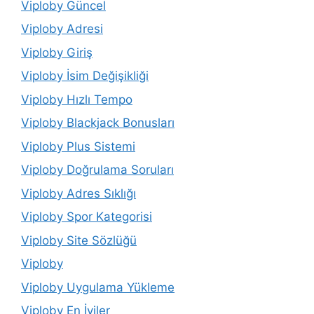
Viploby Güncel
Viploby Adresi
Viploby Giriş
Viploby İsim Değişikliği
Viploby Hızlı Tempo
Viploby Blackjack Bonusları
Viploby Plus Sistemi
Viploby Doğrulama Soruları
Viploby Adres Sıklığı
Viploby Spor Kategorisi
Viploby Site Sözlüğü
Viploby
Viploby Uygulama Yükleme
Viploby En İyiler