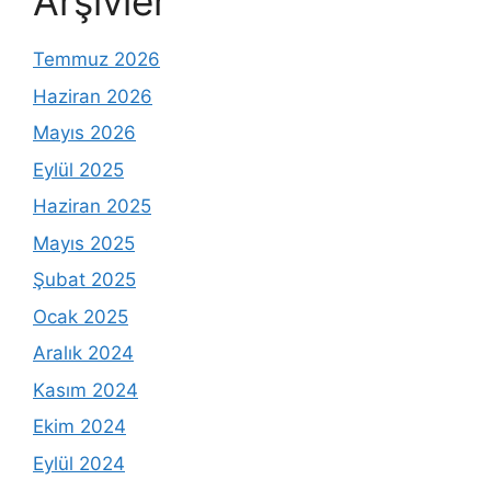
Arşivler
Temmuz 2026
Haziran 2026
Mayıs 2026
Eylül 2025
Haziran 2025
Mayıs 2025
Şubat 2025
Ocak 2025
Aralık 2024
Kasım 2024
Ekim 2024
Eylül 2024