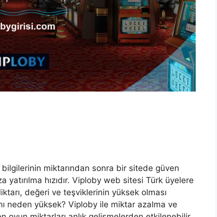
 bilgilerinin miktarından sonra bir sitede güven
za yatırılma hızıdır. Viploby web sitesi Türk üyelere
Miktarı, değeri ve teşviklerinin yüksek olması
nı neden yüksek? Viploby ile miktar azalma ve
n oyun miktarları anlık gelişmelerden etkilenebilir.