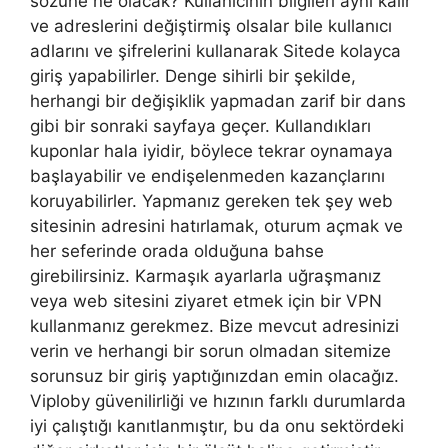
sözüne ne olacak? Kullanıcının bilgileri aynı kalır
ve adreslerini değiştirmiş olsalar bile kullanıcı
adlarını ve şifrelerini kullanarak Sitede kolayca
giriş yapabilirler. Denge sihirli bir şekilde,
herhangi bir değişiklik yapmadan zarif bir dans
gibi bir sonraki sayfaya geçer. Kullandıkları
kuponlar hala iyidir, böylece tekrar oynamaya
başlayabilir ve endişelenmeden kazançlarını
koruyabilirler. Yapmanız gereken tek şey web
sitesinin adresini hatırlamak, oturum açmak ve
her seferinde orada olduğuna bahse
girebilirsiniz. Karmaşık ayarlarla uğraşmanız
veya web sitesini ziyaret etmek için bir VPN
kullanmanız gerekmez. Bize mevcut adresinizi
verin ve herhangi bir sorun olmadan sitemize
sorunsuz bir giriş yaptığınızdan emin olacağız.
Viploby güvenilirliği ve hızının farklı durumlarda
iyi çalıştığı kanıtlanmıştır, bu da onu sektördeki