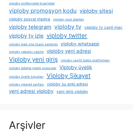
viploby profesyonel krupiyeler
viploby promosyon kodu
viploby sitesi
viploby sosyal medya
viploby spor alanları
viploby tv
viploby telegram
viploby tv canli maç
viploby twitter
viploby tv izle
viploby whatsapp
viploby web site lisans sembolü
viploby yeni adresi
viploby yabancı casino
Viploby yeni giriş
viploby çeşitli bahis platformları
Viploby üyelik
viploby ödeme i̇şlemi oyuncular
Viploby Şikayet
viploby üyelik koşulları
viploby şu anki adresi
viploby şikayet sayfası
yeni adresi viploby
yeni giris viploby
Arşivler