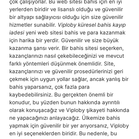
çok çalışıyorlar. Bu web sitesi bahis için en iyi
yerlerden biridir ve lisanslı olduğu ve güvenilir
bir altyapı sağlayıcısı olduğu için size güvenilir
hizmetler sunabilir.
Viploby küresel bahis kayıp
iadesi
yeni web sitesi bahis ve para kazanmak
için harika bir yerdir. Güvenilir ve size büyük
kazanma şansı verir. Bir bahis sitesi seçerken,
kazançlarınızı nasıl çekebileceğinizi ve mevcut
farklı yöntemleri düşünmek önemlidir. Site,
kazançlarınızı ve güvenilir prosedürlerinizi geri
çekmek için uygun yollar sağlar, ancak yanlış bir
bahis yaparsanız, çok fazla para
kaybedebilirsiniz. Bu gerçekten önemli bir
konudur, bu yüzden bunun hakkında ayrıntılı
olarak konuşacağız ve Viploby şikayeti hakkında
ne yapacağınızı anlayacağız. Ülkemize bahis
yapmak için güvenilir bir yer arıyorsanız, Viploby
en iyi seçeneklerden biridir. Bu nedenle, bu