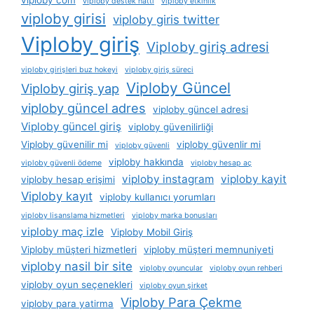
viploby com
viploby destek hattı
viploby etkinlik
viploby girisi
viploby giris twitter
Viploby giriş
Viploby giriş adresi
viploby girişleri buz hokeyi
viploby giriş süreci
Viploby Güncel
Viploby giriş yap
viploby güncel adres
viploby güncel adresi
Viploby güncel giriş
viploby güvenilirliği
Viploby güvenilir mi
viploby güvenlir mi
viploby güvenli
viploby hakkında
viploby güvenli ödeme
viploby hesap aç
viploby instagram
viploby kayit
viploby hesap erişimi
Viploby kayıt
viploby kullanıcı yorumları
viploby lisanslama hizmetleri
viploby marka bonusları
viploby maç izle
Viploby Mobil Giriş
Viploby müşteri hizmetleri
viploby müşteri memnuniyeti
viploby nasil bir site
viploby oyuncular
viploby oyun rehberi
viploby oyun seçenekleri
viploby oyun şirket
Viploby Para Çekme
viploby para yatirma