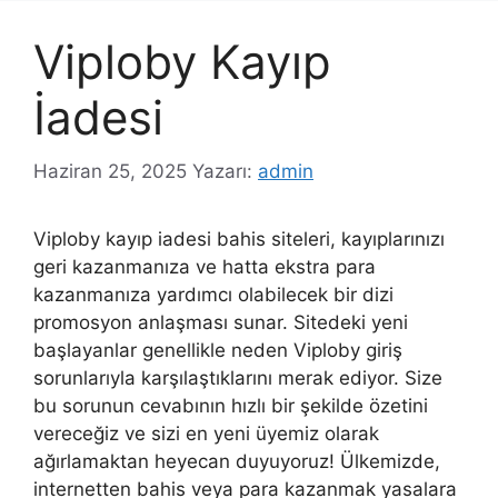
Viploby Kayıp
İadesi
Haziran 25, 2025
Yazarı:
admin
Viploby kayıp iadesi bahis siteleri, kayıplarınızı
geri kazanmanıza ve hatta ekstra para
kazanmanıza yardımcı olabilecek bir dizi
promosyon anlaşması sunar. Sitedeki yeni
başlayanlar genellikle neden Viploby giriş
sorunlarıyla karşılaştıklarını merak ediyor. Size
bu sorunun cevabının hızlı bir şekilde özetini
vereceğiz ve sizi en yeni üyemiz olarak
ağırlamaktan heyecan duyuyoruz! Ülkemizde,
internetten bahis veya para kazanmak yasalara