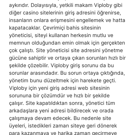
aykırıdır. Dolayısıyla, yetkili makam Viploby gibi
diğer casino sitelerinin giriş adresini öğrenirse,
insanların onlara erişmesini engellemek ve hatta
kapatacaklar. Çevrimiçi bahis sitesinin
yöneticisi, siteyi kullanan herkesin mutlu ve
memnun olduğundan emin olmak için gerçekten
çok çalıştı. Site yöneticisi site adresini yönetme
gücüne sahiptir ve ortaya çıkan sorunları hızlı bir
şekilde çözebilir. Viploby giriş sorunu da bu
sorunlar arasındadır. Bu sorun ortaya çıktığında,
yönetim bunu düzeltmek için harekete geçti.
Viploby için yeni giriş adresi web sitesinin
sorununa bir çözümdür ve hızlı bir şekilde
çalışır. Site kapatıldıktan sonra, yönetici tüm
arkadaşlara yeni adresi bildirecek ve orada
çalışmaya devam edecek. Bu nedenle site
üyeleri, istedikleri zaman siteye geri dönerek
para kazanmaya ve harika zaman geçirmeye