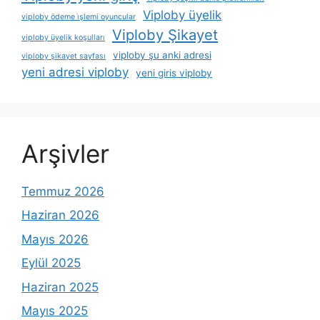
Viploby üyelik
viploby ödeme i̇şlemi oyuncular
Viploby Şikayet
viploby üyelik koşulları
viploby şu anki adresi
viploby şikayet sayfası
yeni adresi viploby
yeni giris viploby
Arşivler
Temmuz 2026
Haziran 2026
Mayıs 2026
Eylül 2025
Haziran 2025
Mayıs 2025