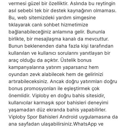
vermesi güzel bir özelliktir. Aslında bu reytingin
asıl sebebi tek bir destek kaynağının olmaması.
Bu, web sitemizdeki yardım simgesine
tıklayarak canlı sohbet hizmetimize
bağlanabileceğiniz anlamına gelir. Bununla
birlikte, bir mesajlaşma kanalı da mevcuttur.
Bunun beklenenden daha fazla kişi tarafından
kullanılan ve kullanıcı sorularını yanıtlayan bir
araç olduğu da açıktır. Üstelik bonus
kampanyalarına yatırım yaparsanız hem
oyundan zevk alabilecek hem de gelirinizi
artırabileceksiniz. Ancak doğru yatırımları doğru
bonus promosyonları ile eşleştirmek çok
önemlidir. Viploby en doğru bahis sitesidir,
kullanıcılar karmaşık spor bahisleri deneyimi
yaşamadan düz ekranda bahis yapabilirler.
Viploby Spor Bahisleri Android uygulamasına da
ana sayfadan ulaşabilirsiniz.WhatsApp ve