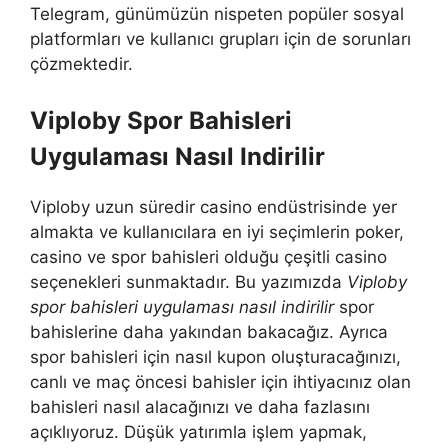
Telegram, günümüzün nispeten popüler sosyal
platformları ve kullanıcı grupları için de sorunları
çözmektedir.
Viploby Spor Bahisleri
Uygulaması Nasıl Indirilir
Viploby uzun süredir casino endüstrisinde yer
almakta ve kullanıcılara en iyi seçimlerin poker,
casino ve spor bahisleri olduğu çeşitli casino
seçenekleri sunmaktadır. Bu yazımızda
Viploby
spor bahisleri uygulaması nasıl indirilir
spor
bahislerine daha yakından bakacağız. Ayrıca
spor bahisleri için nasıl kupon oluşturacağınızı,
canlı ve maç öncesi bahisler için ihtiyacınız olan
bahisleri nasıl alacağınızı ve daha fazlasını
açıklıyoruz. Düşük yatırımla işlem yapmak,