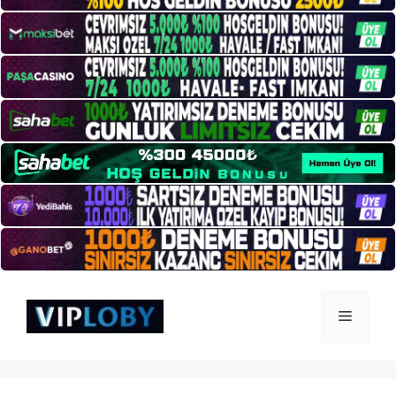
İçeriğe
atla
Menü