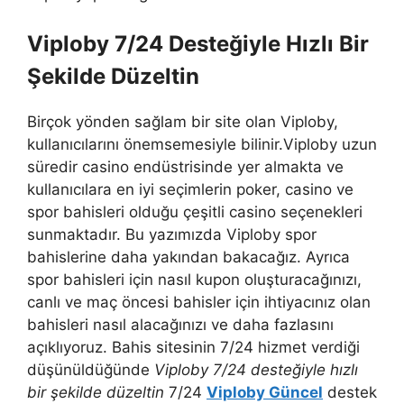
Viploby 7/24 Desteğiyle Hızlı Bir
Şekilde Düzeltin
Birçok yönden sağlam bir site olan Viploby,
kullanıcılarını önemsemesiyle bilinir.Viploby uzun
süredir casino endüstrisinde yer almakta ve
kullanıcılara en iyi seçimlerin poker, casino ve
spor bahisleri olduğu çeşitli casino seçenekleri
sunmaktadır. Bu yazımızda Viploby spor
bahislerine daha yakından bakacağız. Ayrıca
spor bahisleri için nasıl kupon oluşturacağınızı,
canlı ve maç öncesi bahisler için ihtiyacınız olan
bahisleri nasıl alacağınızı ve daha fazlasını
açıklıyoruz. Bahis sitesinin 7/24 hizmet verdiği
düşünüldüğünde
Viploby 7/24 desteğiyle hızlı
bir şekilde düzeltin
7/24
Viploby Güncel
destek