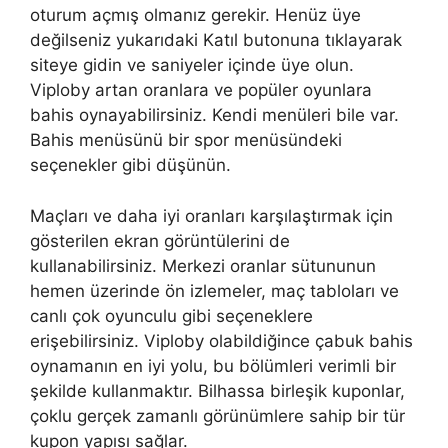
oturum açmış olmanız gerekir. Henüz üye
değilseniz yukarıdaki Katıl butonuna tıklayarak
siteye gidin ve saniyeler içinde üye olun.
Viploby artan oranlara ve popüler oyunlara
bahis oynayabilirsiniz. Kendi menüleri bile var.
Bahis menüsünü bir spor menüsündeki
seçenekler gibi düşünün.
Maçları ve daha iyi oranları karşılaştırmak için
gösterilen ekran görüntülerini de
kullanabilirsiniz. Merkezi oranlar sütununun
hemen üzerinde ön izlemeler, maç tabloları ve
canlı çok oyunculu gibi seçeneklere
erişebilirsiniz. Viploby olabildiğince çabuk bahis
oynamanın en iyi yolu, bu bölümleri verimli bir
şekilde kullanmaktır. Bilhassa birleşik kuponlar,
çoklu gerçek zamanlı görünümlere sahip bir tür
kupon yapısı sağlar.