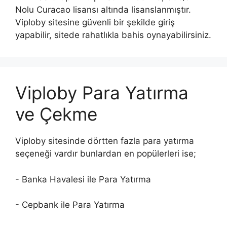
Nolu Curacao lisansı altında lisanslanmıştır.
Viploby sitesine güvenli bir şekilde giriş
yapabilir, sitede rahatlıkla bahis oynayabilirsiniz.
Viploby Para Yatırma
ve Çekme
Viploby sitesinde dörtten fazla para yatırma
seçeneği vardır bunlardan en popülerleri ise;
- Banka Havalesi ile Para Yatırma
- Cepbank ile Para Yatırma