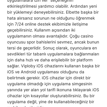
uygulamalara izin ver” seçeneğinin
etkinleştirilmesi yardımcı olabilir. Ardından yeni
bir yüklemeyi deneyebilirsiniz. Elbette başka bir
hata alırsanız sorunun ne olduğunu öğrenmek
için 7/24 online destek ekibimizle iletişime
geçebilirsiniz. Kullanım açısından iki
uygulamanın olması avantajlıdır. Çoğu casino
oyuncusu spor bahislerini sevmez, ancak bunun
tersi de geçerlidir. Sonuç olarak, oyunculara en
sevdikleri tür tabanlı uygulamalara bağlanmaları
için daha hızlı ve daha erişilebilir bir platform
sağlar. Viploby iOS cihazlarını kullanan başka bir
iOS ve Android uygulaması olduğunu da
belirtmek gerekir. iOS cihazlar için direkt bir
uygulama olmadığı için uygulama simgesinin
yanında yer alan yol tarifi ikonuna tıklayarak iOS
cihazlar için kısayollar oluşturabilirsiniz. Bu bir
uygulama değil, yine de kullanabileceğiniz bir