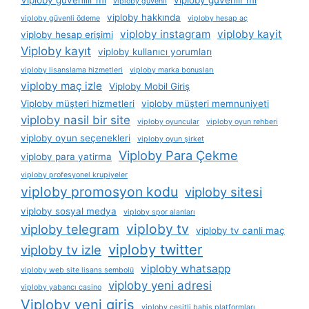
viploby güvenli
viploby hakkında
viploby güvenli ödeme
viploby hesap aç
viploby instagram
viploby kayit
viploby hesap erişimi
Viploby kayıt
viploby kullanıcı yorumları
viploby lisanslama hizmetleri
viploby marka bonusları
viploby maç izle
Viploby Mobil Giriş
Viploby müşteri hizmetleri
viploby müşteri memnuniyeti
viploby nasil bir site
viploby oyuncular
viploby oyun rehberi
viploby oyun seçenekleri
viploby oyun şirket
Viploby Para Çekme
viploby para yatirma
viploby profesyonel krupiyeler
viploby promosyon kodu
viploby sitesi
viploby sosyal medya
viploby spor alanları
viploby tv
viploby telegram
viploby tv canli maç
viploby twitter
viploby tv izle
viploby whatsapp
viploby web site lisans sembolü
viploby yeni adresi
viploby yabancı casino
Viploby yeni giriş
viploby çeşitli bahis platformları