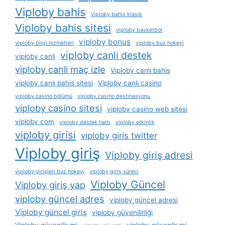
Viploby bahis
viploby bahis klasik
Viploby bahis sitesi
viploby basketbol
viploby bonus
viploby bilgi hizmetleri
viploby buz hokeyi
viploby canli destek
viploby canli
viploby canli maç izle
Viploby canlı bahis
viploby canlı bahis sitesi
Viploby canlı casino
viploby casino bölümü
viploby casino destinasyonu
viploby casino sitesi
viploby casino web sitesi
viploby com
viploby destek hattı
viploby etkinlik
viploby girisi
viploby giris twitter
Viploby giriş
Viploby giriş adresi
viploby girişleri buz hokeyi
viploby giriş süreci
Viploby Güncel
Viploby giriş yap
viploby güncel adres
viploby güncel adresi
Viploby güncel giriş
viploby güvenilirliği
Viploby güvenilir mi
viploby güvenlir mi