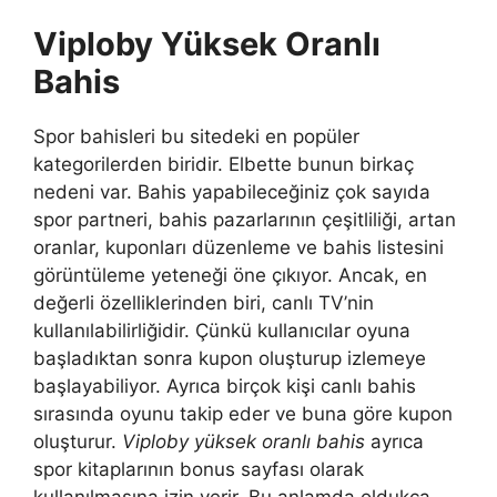
Viploby Yüksek Oranlı
Bahis
Spor bahisleri bu sitedeki en popüler
kategorilerden biridir. Elbette bunun birkaç
nedeni var. Bahis yapabileceğiniz çok sayıda
spor partneri, bahis pazarlarının çeşitliliği, artan
oranlar, kuponları düzenleme ve bahis listesini
görüntüleme yeteneği öne çıkıyor. Ancak, en
değerli özelliklerinden biri, canlı TV’nin
kullanılabilirliğidir. Çünkü kullanıcılar oyuna
başladıktan sonra kupon oluşturup izlemeye
başlayabiliyor. Ayrıca birçok kişi canlı bahis
sırasında oyunu takip eder ve buna göre kupon
oluşturur.
Viploby yüksek oranlı bahis
ayrıca
spor kitaplarının bonus sayfası olarak
kullanılmasına izin verir. Bu anlamda oldukça