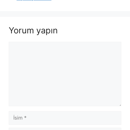
Yorum yapın
Yorum
İsim