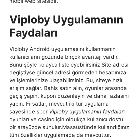
mobil web sitesidir.
Viploby Uygulamanın
Faydaları
Viploby Android uygulamasını kullanmanın
kullanıcıların gözünde birçok avantajı vardır.
Bunu şöyle kolayca listeleyebilirsiniz Site adresi
değiştiyse güncel adresi görmeden hesabınıza
ve işlemlerinize ulaşabilirsiniz. Bu, siteye hızlı
erişim sağlar. Bahis satın alın, oyunlar arasında
geçiş yapın, kupon düzenleyin ve daha fazlasını
yapın. Fırsatlar, mevcut iki tür uygulama
sayesinde spor
Viploby uygulamanın faydaları
oyunları ve casino için oldukça kullanıcı dostu
bir arayüzde sunulur.Masaüstünde kullandığınız
tüm özellikler uygulamada da mevcuttur.