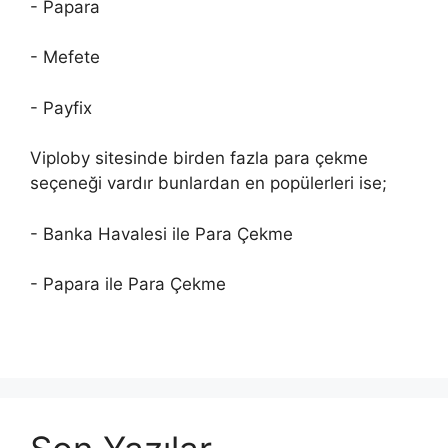
- Papara
- Mefete
- Payfix
Viploby sitesinde birden fazla para çekme
seçeneği vardır bunlardan en popülerleri ise;
- Banka Havalesi ile Para Çekme
- Papara ile Para Çekme